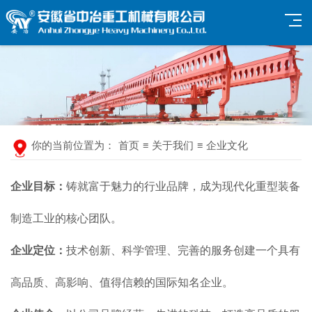
你的当前位置为：
首页
≡
关于我们
≡
企业文化
企业目标：
铸就富于魅力的行业品牌，成为现代化重型装备
制造工业的核心团队。
企业定位：
技术创新、科学管理、完善的服务创建一个具有
高品质、高影响、值得信赖的国际知名企业。